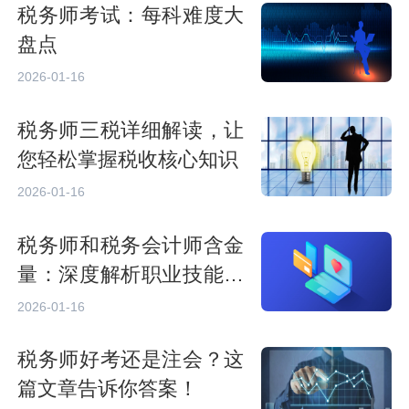
税务师考试：每科难度大
盘点
2026-01-16
税务师三税详细解读，让
您轻松掌握税收核心知识
2026-01-16
税务师和税务会计师含金
量：深度解析职业技能要
求
2026-01-16
税务师好考还是注会？这
篇文章告诉你答案！