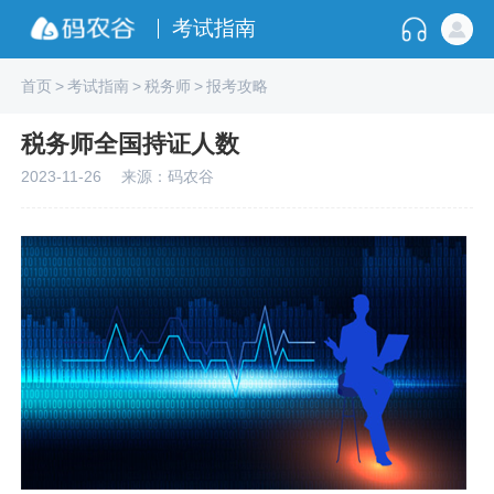
考试指南
首页
>
考试指南
>
税务师
>
报考攻略
税务师全国持证人数
2023-11-26
来源：码农谷