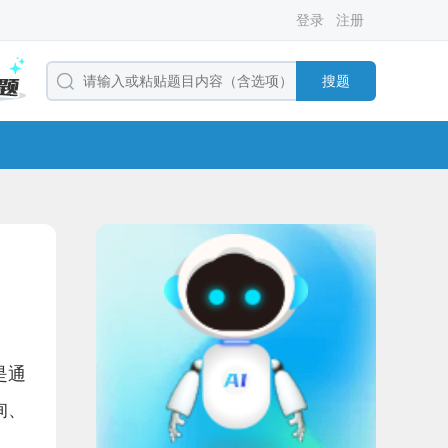
登录
注册
搜题
是通
询、