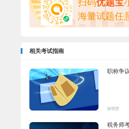
扫码
优题宝
海量试题任
相关考试指南
职称争
徐明慧
税务师