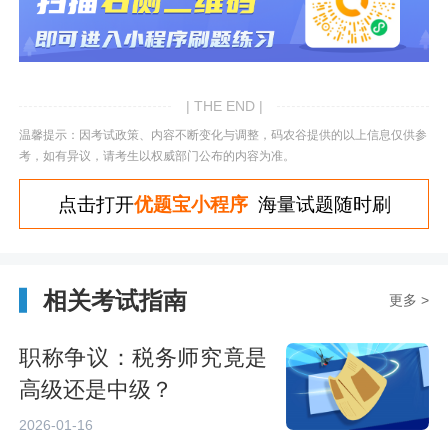
| THE END |
温馨提示：因考试政策、内容不断变化与调整，码农谷提供的以上信息仅供参
考，如有异议，请考生以权威部门公布的内容为准。
点击打开
优题宝小程序
海量试题随时刷
相关考试指南
更多 >
职称争议：税务师究竟是
高级还是中级？
2026-01-16