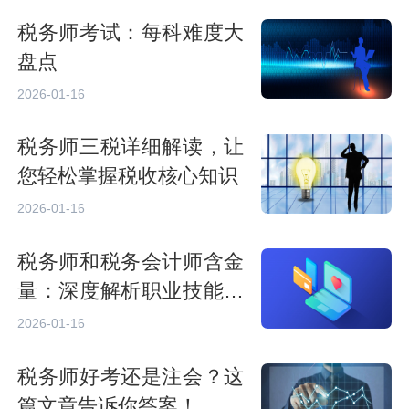
税务师考试：每科难度大
盘点
2026-01-16
税务师三税详细解读，让
您轻松掌握税收核心知识
2026-01-16
税务师和税务会计师含金
量：深度解析职业技能要
求
2026-01-16
税务师好考还是注会？这
篇文章告诉你答案！