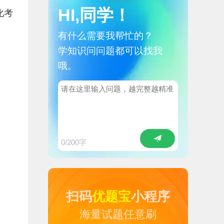
HI,同学！
化考
有什么需要我帮忙的？
学知识问问题都可以找我
哦。
0
/200字
扫码
优题宝
小程序
海量试题任意刷