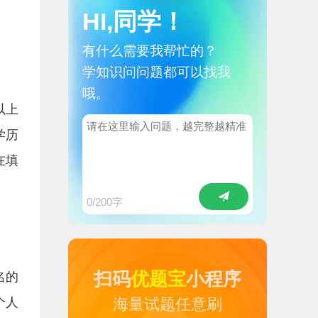
HI,同学！
有什么需要我帮忙的？
学知识问问题都可以找我
哦。
以上
学历
在填
0
/200字
扫码
优题宝
小程序
名的
个人
海量试题任意刷