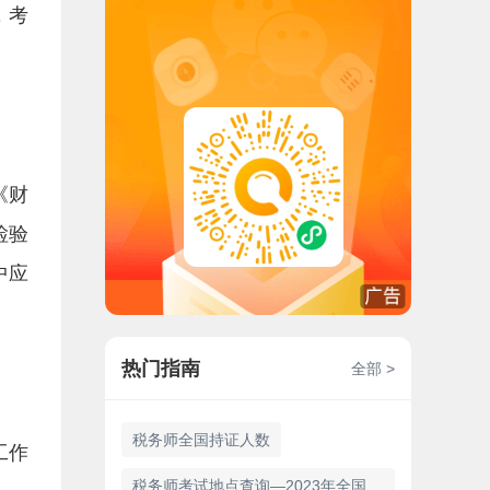
，考
《财
检验
中应
热门指南
全部 >
税务师全国持证人数
工作
税务师考试地点查询—2023年全国187个考点城市详细信息