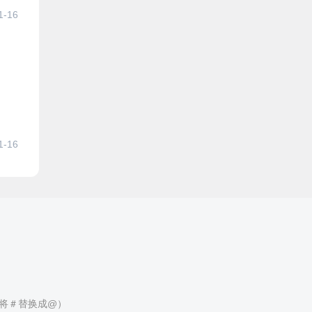
1-16
1-16
（请将＃替换成@）