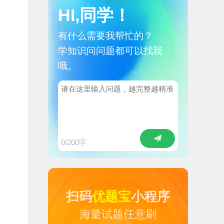
HI,同学！
有什么需要我帮忙的？
学知识问问题都可以找我
哦。
0
/200字
扫码
优题宝
小程序
海量试题任意刷