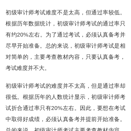
初级审计师考试难度不是太高，但通过率较低。
根据历年数据统计，初级审计师考试的通过率只
有约20%左右。为了通过考试，必须认真备考并
尽早开始准备。总的来说，初级审计师考试是相
对简单的，主要考查教材内容，只要认真备考，
考试难度并不大。
初级审计师考试的难度并不太高，但是通过率却
很低。根据历年的人数统计显示，初级审计师考
试折合通过率只有20%左右。因此，要想在考试
中取得好成绩，必须认真备考并提前开始准备。
总的来说，初级审计师考试主要考查教材
内容
，