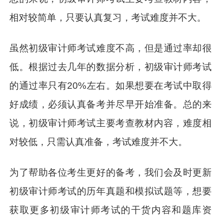
相对较简单，只要认真复习，考试难度并不大。
虽然初级审计师考试难度不高，但是通过率却很
低。根据过去几年的数据分析，初级审计师考试
的通过率只有20%左右。如果想要在考试中取得
好成绩，必须认真备考并尽早开始准备。总的来
说，初级审计师考试主要考查教材
内容
，难度相
对较低，只需认真准备，考试难度并不大。
为了帮助各位考生更好的备考，我们会及时更新
初级审计师考试的历年真题和模拟试题等，想要
获取更多初级审计师考试的干货内容和题库资