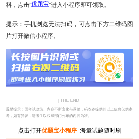
优题宝
料，点击“
”进入小程序即可领取。
提示：手机浏览无法扫码，可点击下方二维码图
片打开微信小程序。
| THE END |
温馨提示：因考试政策、内容不断变化与调整，码农谷提供的以上信息仅供参
考，如有异议，请考生以权威部门公布的内容为准。
点击打开
优题宝小程序
海量试题随时刷