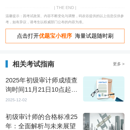
| THE END |
温馨提示：因考试政策、内容不断变化与调整，码农谷提供的以上信息仅供参
考，如有异议，请考生以权威部门公布的内容为准。
点击打开
优题宝小程序
海量试题随时刷
相关考试指南
更多 >
2025年初级审计师成绩查
询时间11月21日10点起，
附查分指南
2025-12-02
初级审计师的合格标准25
年：全面解析与未来展望