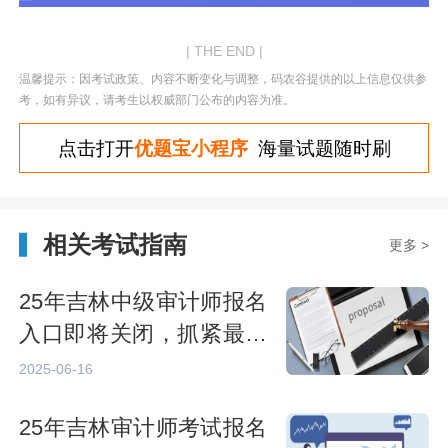
| THE END |
温馨提示：因考试政策、内容不断变化与调整，码农谷提供的以上信息仅供参
考，如有异议，请考生以权威部门公布的内容为准。
点击打开
优题宝小程序
海量试题随时刷
相关考试指南
更多 >
25年吉林中级审计师报名
入口即将关闭，抓紧最后
机会
2025-06-16
25年吉林审计师考试报名