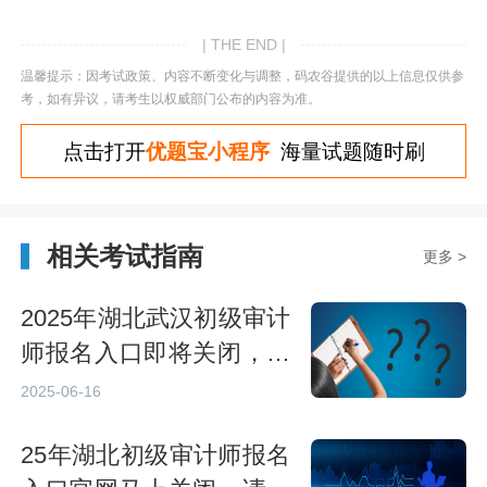
| THE END |
温馨提示：因考试政策、内容不断变化与调整，码农谷提供的以上信息仅供参
考，如有异议，请考生以权威部门公布的内容为准。
点击打开
优题宝小程序
海量试题随时刷
相关考试指南
更多 >
2025年湖北武汉初级审计
师报名入口即将关闭，抓
紧时间完成注册！
2025-06-16
25年湖北初级审计师报名