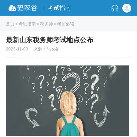
考试指南
首页
>
考试指南
>
税务师
>
考前必读
最新山东税务师考试地点公布
2023-11-09
来源：码农谷