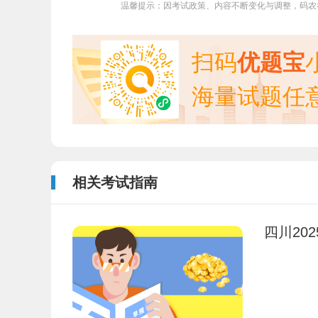
温馨提示：因考试政策、内容不断变化与调整，码农
扫码
优题宝
海量试题任
相关考试指南
四川20