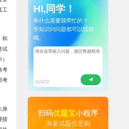
HI,同学！
其工
有什么需要我帮忙的？
学知识问问题都可以找我
哦。
》和
考试
卡）
格考
部考
0
/200字
生身
扫码
优题宝
小程序
理措
海量试题任意刷