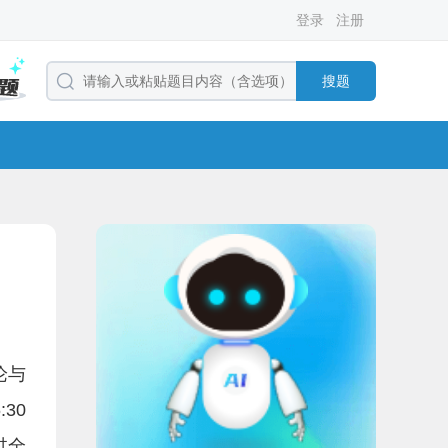
登录
注册
搜题
论与
30
过全