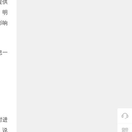
提供
、明
影响
息一
时进
，说