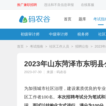
推广兼职招聘
违法和不良信息举报
在线客服
首页
题库
考试指
初级审计师
中级审计师
税务师
社区
首页
>
考试指南
>
社区工作人员
>
招聘公告
>
202
2023年山东菏泽市东明
2023-07-30
来源：码农谷
为加强城市社区治理，建设素质优良的专业
区工作者100名。
本次招聘
考试分为笔试和
识。
面试以结构化方式进行，满分为100分