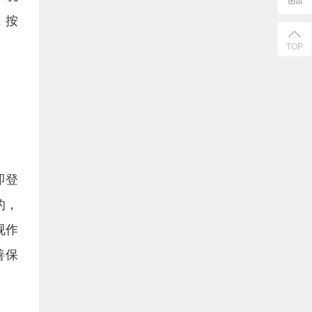
，按
TOP
即登
的，
视作
善保