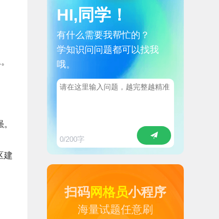
HI,同学！
有什么需要我帮忙的？
学知识问问题都可以找我
1。
哦。
强。
0
/200字
区建
扫码
网格员
小程序
海量试题任意刷