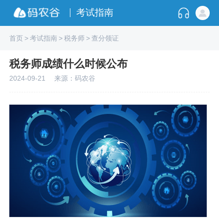
考试指南
首页
>
考试指南
>
税务师
>
查分领证
税务师成绩什么时候公布
2024-09-21
来源：码农谷